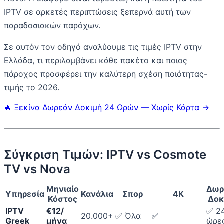
IPTV σε αρκετές περιπτώσεις ξεπερνά αυτή των
παραδοσιακών παρόχων.
Σε αυτόν τον οδηγό αναλύουμε τις τιμές IPTV στην
Ελλάδα, τι περιλαμβάνει κάθε πακέτο και ποιος
πάροχος προσφέρει την καλύτερη σχέση ποιότητας-
τιμής το 2026.
🔥 Ξεκίνα Δωρεάν Δοκιμή 24 Ωρών — Χωρίς Κάρτα →
Σύγκριση Τιμών: IPTV vs Cosmote
TV vs Nova
Μηνιαίο
Δωρ
Υπηρεσία
Κανάλια
Σπορ
4K
Κόστος
Δοκ
IPTV
€12/
✅ 2
20.000+
✅ Όλα
✅
Greek
μήνα
ώρε