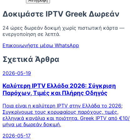
Αντιγραφή
Δοκιμάστε IPTV Greek Δωρεάν
24 ώρες δωρεάν δοκιμή χωρίς πιστωτική κάρτα —
ενεργοποίηση σε λεπτά.
Επικοινωνήστε μέσω WhatsApp
Σχετικά Άρθρα
2026-05-19
Καλύτερη IPTV Ελλάδα 2026: Σύγκριση
Παρόχων, Τιμές και Πλήρης Οδηγός
Ποια είναι η καλύτερη IPTV στην Ελλάδα το 2026;
Συγκρίνουμε τους κορυφαίους παρόχους, τιμές,
ελληνικά κανάλια και ποιότητα. Greek IPTV από €10/
μήνα με δωρεάν δοκιμή.
2026-05-17