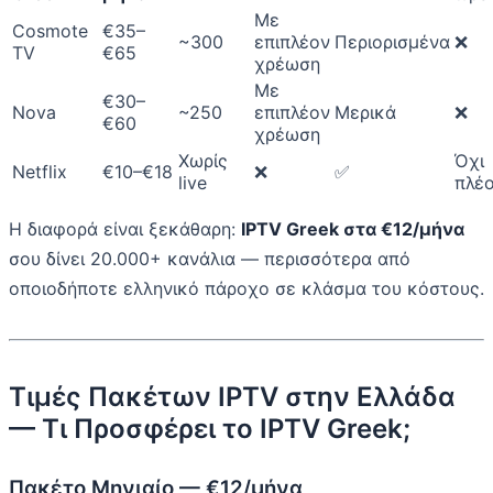
Με
Cosmote
€35–
~300
επιπλέον
Περιορισμένα
❌
TV
€65
χρέωση
Με
€30–
Nova
~250
επιπλέον
Μερικά
❌
€60
χρέωση
Χωρίς
Όχι
Netflix
€10–€18
❌
✅
live
πλέ
Η διαφορά είναι ξεκάθαρη:
IPTV Greek στα €12/μήνα
σου δίνει 20.000+ κανάλια — περισσότερα από
οποιοδήποτε ελληνικό πάροχο σε κλάσμα του κόστους.
Τιμές Πακέτων IPTV στην Ελλάδα
— Τι Προσφέρει το IPTV Greek;
Πακέτο Μηνιαίο — €12/μήνα