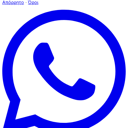
Απόρρητο
·
Όροι