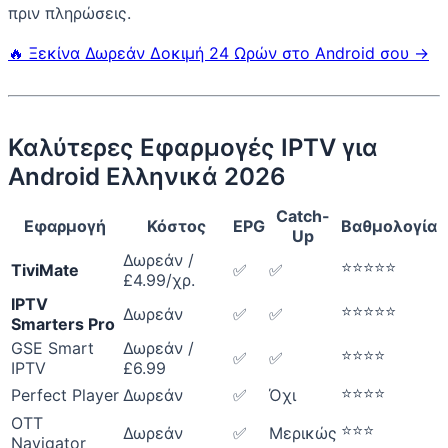
πριν πληρώσεις.
🔥 Ξεκίνα Δωρεάν Δοκιμή 24 Ωρών στο Android σου →
Καλύτερες Εφαρμογές IPTV για
Android Ελληνικά 2026
Catch-
Εφαρμογή
Κόστος
EPG
Βαθμολογία
Up
Δωρεάν /
⭐⭐⭐⭐⭐
TiviMate
✅
✅
£4.99/χρ.
IPTV
⭐⭐⭐⭐⭐
Δωρεάν
✅
✅
Smarters Pro
GSE Smart
Δωρεάν /
⭐⭐⭐⭐
✅
✅
IPTV
£6.99
⭐⭐⭐⭐
Perfect Player
Δωρεάν
✅
Όχι
OTT
⭐⭐⭐
Δωρεάν
✅
Μερικώς
Navigator