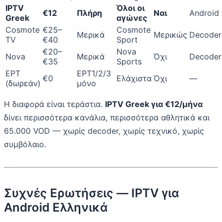
IPTV
Όλοι οι
€12
Πλήρη
Ναι
Android
Greek
αγώνες
Cosmote
€25–
Cosmote
Μερικά
Μερικώς
Decoder
TV
€40
Sport
€20–
Nova
Nova
Μερικά
Όχι
Decoder
€35
Sports
ΕΡΤ
ΕΡΤ1/2/3
€0
Ελάχιστα
Όχι
—
(δωρεάν)
μόνο
Η διαφορά είναι τεράστια.
IPTV Greek για €12/μήνα
δίνει περισσότερα κανάλια, περισσότερα αθλητικά και
65.000 VOD — χωρίς decoder, χωρίς τεχνικό, χωρίς
συμβόλαιο.
Συχνές Ερωτήσεις — IPTV για
Android Ελληνικά