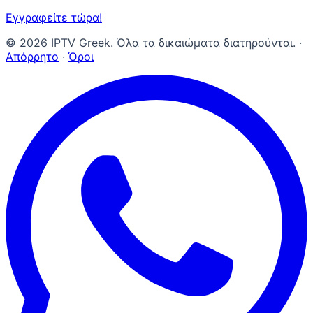
Εγγραφείτε τώρα!
©
2026
IPTV Greek. Όλα τα δικαιώματα διατηρούνται.
·
Απόρρητο
·
Όροι