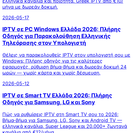
ελληνικά κανάλια και ποιότητα. Greek IPTV από €10/
μήνα με δωρεάν δοκιμή.
2026-05-17
IPTV σε PC Windows Ελλάδα 2026: Πλήρης
Οδηγός για Παρακολούθηση Ελληνικής
Τηλεόρασης στον Υπολογιστή
Θέλεις να παρακολουθείς IPTV στον υπολογιστή σου με
Windows; Πλήρης οδηγός για τις καλύτερες
εφαρμογές, ρύθμιση βήμα-βήμα και δωρεάν δοκιμή 24
ωρών — χωρίς κάρτα και χωρίς δέσμευση.
2026-05-12
IPTV σε Smart TV Ελλάδα 2026: Πλήρης
Οδηγός για Samsung, LG και Sony
Πώς να ρυθμίσεις IPTV στη Smart TV σου το 2026;
Βήμα-βήμα για Samsung, LG, Sony και Android TV —
ελληνικά κανάλια, Super League και 20.000+ ζωντανά
κανάλια από €12/μήνα.