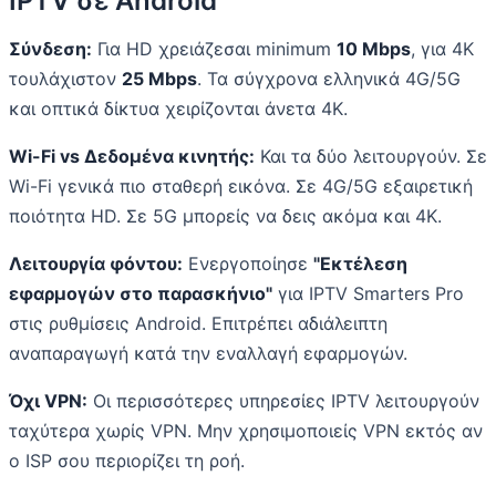
IPTV σε Android
Σύνδεση:
Για HD χρειάζεσαι minimum
10 Mbps
, για 4K
τουλάχιστον
25 Mbps
. Τα σύγχρονα ελληνικά 4G/5G
και οπτικά δίκτυα χειρίζονται άνετα 4K.
Wi-Fi vs Δεδομένα κινητής:
Και τα δύο λειτουργούν. Σε
Wi-Fi γενικά πιο σταθερή εικόνα. Σε 4G/5G εξαιρετική
ποιότητα HD. Σε 5G μπορείς να δεις ακόμα και 4K.
Λειτουργία φόντου:
Ενεργοποίησε
"Εκτέλεση
εφαρμογών στο παρασκήνιο"
για IPTV Smarters Pro
στις ρυθμίσεις Android. Επιτρέπει αδιάλειπτη
αναπαραγωγή κατά την εναλλαγή εφαρμογών.
Όχι VPN:
Οι περισσότερες υπηρεσίες IPTV λειτουργούν
ταχύτερα χωρίς VPN. Μην χρησιμοποιείς VPN εκτός αν
ο ISP σου περιορίζει τη ροή.