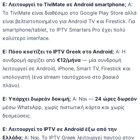
Ε: Λειτουργεί το TiviMate σε Android smartphone;
Α:
Το TiviMate είναι διαθέσιμο στο Google Play Store αλλά
είναι βελτιστοποιημένο για Android TV και Firestick. Για
smartphone/tablet, το IPTV Smarters Pro έχει πολύ
καλύτερο interface.
Ε: Πόσο κοστίζει το IPTV Greek στο Android;
Α: Η
συνδρομή αρχίζει από
€12/μήνα
— μία συνδρομή
λειτουργεί σε Android, iPhone, Smart TV, Firestick και
υπολογιστή (ένα stream ταυτόχρονα στο βασικό
πλάνο).
Ε: Υπάρχει δωρεάν δοκιμή;
Α: Ναι —
24 ώρες δωρεάν
μέσω WhatsApp, χωρίς πιστωτική κάρτα και χωρίς
δεσμεύσεις.
Ε: Λειτουργεί το IPTV σε Android έξω από την
Ελλάδα;
Α: Ναι. Το IPTV Greek λειτουργεί παντού στον