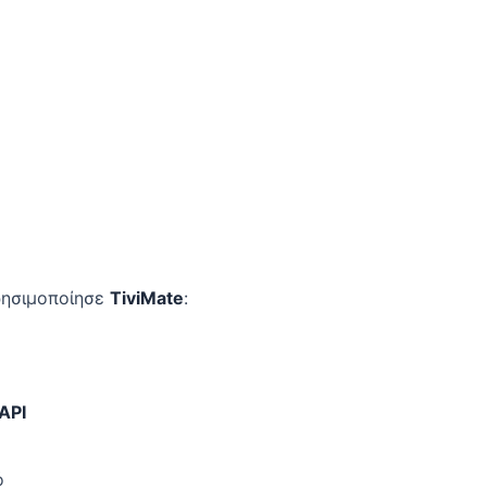
ρησιμοποίησε
TiviMate
:
API
ό