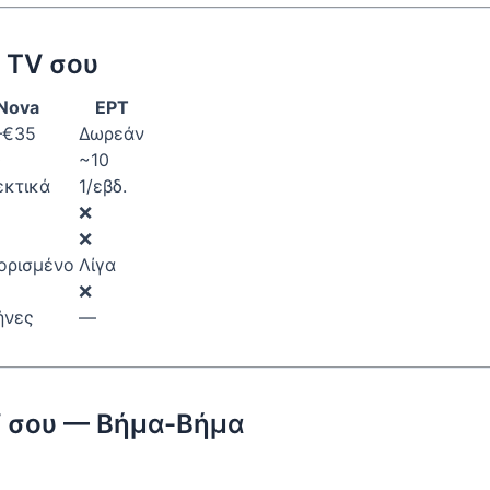
t TV σου
Nova
ΕΡΤ
–€35
Δωρεάν
0
~10
εκτικά
1/εβδ.
❌
❌
ορισμένο
Λίγα
❌
ήνες
—
V σου — Βήμα-Βήμα