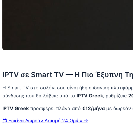
IPTV σε Smart TV — Η Πιο Έξυπνη Τ
Η Smart TV στο σαλόνι σου είναι ήδη η ιδανική πλατφόρμ
σύνδεσης που θα λάβεις από το
IPTV Greek
, ρυθμίζεις
2
IPTV Greek
προσφέρει πλάνα από
€12/μήνα
με δωρεάν 
📺 Ξεκίνα Δωρεάν Δοκιμή 24 Ωρών →