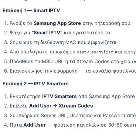
Επιλογή 1 — Smart IPTV
Άνοιξε το
Samsung App Store
στην τηλεόρασή σου
Ψάξε για
"Smart IPTV"
και εγκατέστησέ το
Σημείωσε τη διεύθυνση MAC που εμφανίζεται
Από υπολογιστή, επισκέψου
και εισή
siptv.eu/mylist
Πρόσθεσε το M3U URL ή τα Xtream Codes στοιχεία σ
Επανεκκίνησε την εφαρμογή — τα κανάλια φορτώνο
Επιλογή 2 — IPTV Smarters
Εγκατέστησε
IPTV Smarters
από Samsung App Store
Επίλεξε
Add User → Xtream Codes
Συμπλήρωσε Server URL, Username και Password από
Πάτα
Add User
— φόρτωση καναλιών σε 30–60 δευτ