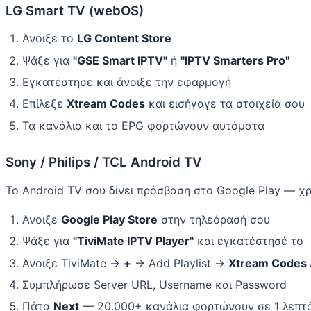
LG Smart TV (webOS)
Άνοιξε το
LG Content Store
Ψάξε για
"GSE Smart IPTV"
ή
"IPTV Smarters Pro"
Εγκατέστησε και άνοιξε την εφαρμογή
Επίλεξε
Xtream Codes
και εισήγαγε τα στοιχεία σου
Τα κανάλια και το EPG φορτώνουν αυτόματα
Sony / Philips / TCL Android TV
Το Android TV σου δίνει πρόσβαση στο Google Play — χ
Άνοιξε
Google Play Store
στην τηλεόρασή σου
Ψάξε για
"TiviMate IPTV Player"
και εγκατέστησέ το
Άνοιξε TiviMate →
+
→ Add Playlist →
Xtream Codes 
Συμπλήρωσε Server URL, Username και Password
Πάτα
Next
— 20.000+ κανάλια φορτώνουν σε 1 λεπτ