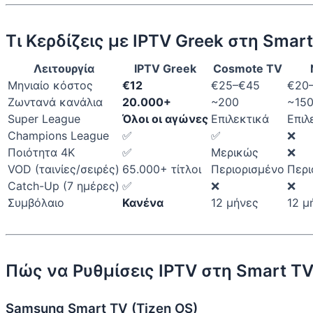
Τι Κερδίζεις με IPTV Greek στη Smar
Λειτουργία
IPTV Greek
Cosmote TV
Μηνιαίο κόστος
€12
€25–€45
€20
Ζωντανά κανάλια
20.000+
~200
~15
Super League
Όλοι οι αγώνες
Επιλεκτικά
Επιλ
Champions League
✅
✅
❌
Ποιότητα 4K
✅
Μερικώς
❌
VOD (ταινίες/σειρές)
65.000+ τίτλοι
Περιορισμένο
Περι
Catch-Up (7 ημέρες)
✅
❌
❌
Συμβόλαιο
Κανένα
12 μήνες
12 μ
Πώς να Ρυθμίσεις IPTV στη Smart T
Samsung Smart TV (Tizen OS)