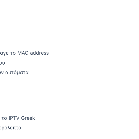
γαγε το MAC address
ου
υν αυτόματα
 το IPTV Greek
ερόλεπτα