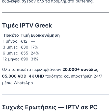
εξαλείφει σχεδόν όλα τα προβλήματα buffering.
Τιμές IPTV Greek
Πακέτο
Τιμή
Εξοικονόμηση
1 μήνας
€12
—
3 μήνες
€30
17%
6 μήνες
€55
24%
12 μήνες
€99
31%
Όλα τα πακέτα περιλαμβάνουν
20.000+ κανάλια
,
65.000 VOD
,
4K UHD
ποιότητα και υποστήριξη 24/7
μέσω WhatsApp.
Συχνές Ερωτήσεις — IPTV σε PC