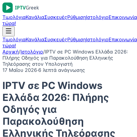
Τιμολόγια
Κανάλια
Συσκευές
Ρύθμιση
Ιστολόγιο
Επικοινωνία
τώρα!
Τιμολόγια
Κανάλια
Συσκευές
Ρύθμιση
Ιστολόγιο
Επικοινωνία
τώρα!
Αρχική
/
Ιστολόγιο
/
IPTV σε PC Windows Ελλάδα 2026:
Πλήρης Οδηγός για Παρακολούθηση Ελληνικής
Τηλεόρασης στον Υπολογιστή
17 Μαΐου 2026
·
6
λεπτά ανάγνωσης
IPTV σε PC Windows
Ελλάδα 2026: Πλήρης
Οδηγός για
Παρακολούθηση
Ελληνικής Τηλεόρασης