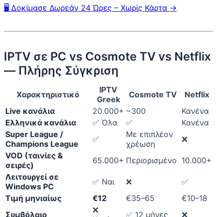
🖥️ Δοκίμασε Δωρεάν 24 Ώρες – Χωρίς Κάρτα →
IPTV σε PC vs Cosmote TV vs Netflix
— Πλήρης Σύγκριση
IPTV
Χαρακτηριστικό
Cosmote TV
Netflix
Greek
Live κανάλια
20.000+
~300
Κανένα
Ελληνικά κανάλια
✅ Όλα
✅
Κανένα
Super League /
Με επιπλέον
✅
❌
Champions League
χρέωση
VOD (ταινίες &
65.000+
Περιορισμένο
10.000+
σειρές)
Λειτουργεί σε
✅ Ναι
❌
✅
Windows PC
Τιμή μηνιαίως
€12
€35–65
€10–18
❌
Συμβόλαιο
✅ 12 μήνες
❌