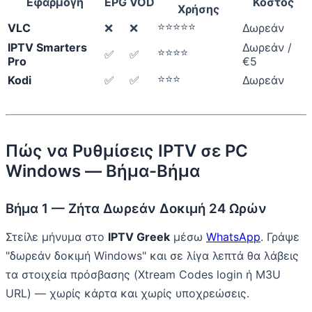
Εφαρμογή
EPG
VOD
Κόστος
Χρήσης
⭐⭐⭐⭐⭐
VLC
❌
❌
Δωρεάν
IPTV Smarters
Δωρεάν /
⭐⭐⭐⭐
✅
✅
Pro
€5
⭐⭐⭐
Kodi
✅
✅
Δωρεάν
Πώς να Ρυθμίσεις IPTV σε PC
Windows — Βήμα-Βήμα
Βήμα 1 — Ζήτα Δωρεάν Δοκιμή 24 Ωρών
Στείλε μήνυμα στο
IPTV Greek
μέσω
WhatsApp
. Γράψε
"δωρεάν δοκιμή Windows" και σε λίγα λεπτά θα λάβεις
τα στοιχεία πρόσβασης (Xtream Codes login ή M3U
URL) — χωρίς κάρτα και χωρίς υποχρεώσεις.