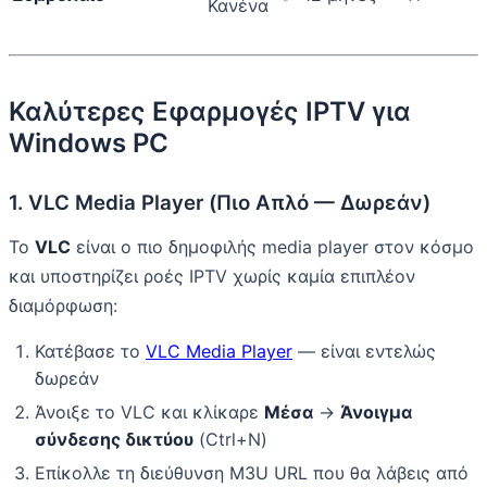
Κανένα
Καλύτερες Εφαρμογές IPTV για
Windows PC
1. VLC Media Player (Πιο Απλό — Δωρεάν)
Το
VLC
είναι ο πιο δημοφιλής media player στον κόσμο
και υποστηρίζει ροές IPTV χωρίς καμία επιπλέον
διαμόρφωση:
Κατέβασε το
VLC Media Player
— είναι εντελώς
δωρεάν
Άνοιξε το VLC και κλίκαρε
Μέσα
→
Άνοιγμα
σύνδεσης δικτύου
(Ctrl+N)
Επίκολλε τη διεύθυνση M3U URL που θα λάβεις από