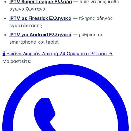
IPTV Super League Ελλάδα
— πώς να δεις κάθε
αγώνα ζωντανά
IPTV σε Firestick Ελληνικά
— πλήρης οδηγός
εγκατάστασης
IPTV για Android Ελληνικά
— ρύθμιση σε
smartphone και tablet
🖥️ Ξεκίνα Δωρεάν Δοκιμή 24 Ωρών στο PC σου →
Μοιραστείτε: