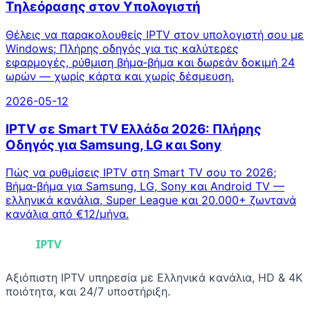
Τηλεόρασης στον Υπολογιστή
Θέλεις να παρακολουθείς IPTV στον υπολογιστή σου με
Windows; Πλήρης οδηγός για τις καλύτερες
εφαρμογές, ρύθμιση βήμα-βήμα και δωρεάν δοκιμή 24
ωρών — χωρίς κάρτα και χωρίς δέσμευση.
2026-05-12
IPTV σε Smart TV Ελλάδα 2026: Πλήρης
Οδηγός για Samsung, LG και Sony
Πώς να ρυθμίσεις IPTV στη Smart TV σου το 2026;
Βήμα-βήμα για Samsung, LG, Sony και Android TV —
ελληνικά κανάλια, Super League και 20.000+ ζωντανά
κανάλια από €12/μήνα.
Αξιόπιστη IPTV υπηρεσία με Ελληνικά κανάλια, HD & 4K
ποιότητα, και 24/7 υποστήριξη.