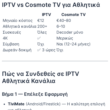
IPTV vs Cosmote TV για Αθλητικά
IPTV
Cosmote TV
Μηνιαίο κόστος
€12
€40–80
Αθλητικά κανάλια
200+
6–10
Συσκευές
Όλες
Decoder μόνο
4K
✅
Μερικώς
Σύμβαση
Όχι
Ναι (12–24 μήνες)
Δωρεάν δοκιμή
✅ 3 ώρες
Όχι
Πώς να Συνδεθείς σε IPTV
Αθλητικά Κανάλια
Βήμα 1 — Επέλεξε Εφαρμογή
TiviMate
(Android/Firestick) — Η καλύτερη επιλογή
για αθλητικά